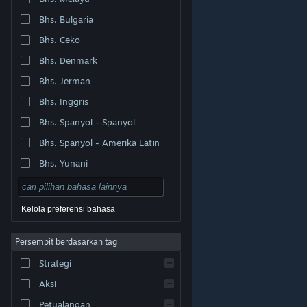
Bhs. Bulgaria
Bhs. Ceko
Bhs. Denmark
Bhs. Jerman
Bhs. Inggris
Bhs. Spanyol - Spanyol
Bhs. Spanyol - Amerika Latin
Bhs. Yunani
Kelola preferensi bahasa
Persempit berdasarkan tag
© Valve Corporation. Hak cipta dilindungi Undang-
Strategi
Undang. Semua merek dagang merupakan hak pemilik
dari negara AS dan negara lainnya.
Kebijakan Privasi
|
Legal
|
Aksesibilitas
|
Perjanjian Pelanggan Steam
Aksi
|
Pengembalian Dana
|
Cookie
Petualangan