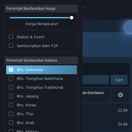
Login
Persempit Berdasarkan Harga
Harga Berapa pun
Toko
Diskon & Event
Komunitas
Sembunyikan item F2P
Pengembang: Rubel Games
Tentang
Persempit berdasarkan bahasa
Berdasarkan
Relevansi
Bhs. Indonesia
Bantuan
Bhs. Tionghoa Sederhana
Cari
Bhs. Tionghoa Tradisional
Ubah bahasa
2 hasil cocok dengan pencarianmu. 4 produk tidak disertakan
Bhs. Jepang
berdasarkan preferensimu.
Dapatkan Aplikasi Seluler Steam
Bhs. Korea
Listeria Wars Soundtrack
$2.99
Bhs. Thai
Lihat situs web desktop
Moldwasher - Soundtrack
Bhs. Arab
$4.99
Bhs. Melayu