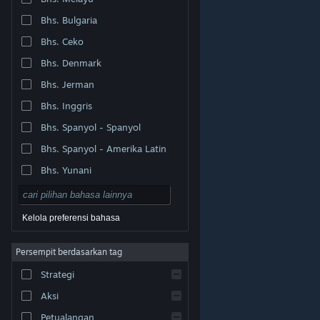
Bhs. Bulgaria
Bhs. Ceko
Bhs. Denmark
Bhs. Jerman
Bhs. Inggris
Bhs. Spanyol - Spanyol
Bhs. Spanyol - Amerika Latin
Bhs. Yunani
Kelola preferensi bahasa
Persempit berdasarkan tag
© Valve Corporation. Hak cipta dilindungi Undang-
Strategi
Undang. Semua merek dagang merupakan hak pemilik
dari negara AS dan negara lainnya.
Kebijakan Privasi
|
Legal
|
Aksesibilitas
|
Perjanjian Pelanggan Steam
Aksi
|
Pengembalian Dana
|
Cookie
Petualangan