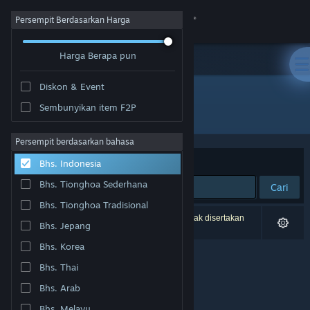
Login
Persempit Berdasarkan Harga
Harga Berapa pun
Toko
Diskon & Event
Komunitas
Sembunyikan item F2P
Pengembang: Royex Studio
Tentang
Persempit berdasarkan bahasa
Berdasarkan
Relevansi
Bhs. Indonesia
Bantuan
Bhs. Tionghoa Sederhana
Cari
Bhs. Tionghoa Tradisional
Ubah bahasa
0 hasil cocok dengan pencarianmu. 2 produk tidak disertakan
Bhs. Jepang
berdasarkan preferensimu.
Dapatkan Aplikasi Seluler Steam
Bhs. Korea
Bhs. Thai
Lihat situs web desktop
Bhs. Arab
Bhs. Melayu