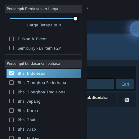
Login
Persempit Berdasarkan Harga
Harga Berapa pun
Toko
Diskon & Event
Komunitas
Sembunyikan item F2P
Pengembang: Rockstar North
Tentang
Persempit berdasarkan bahasa
Berdasarkan
Relevansi
Bhs. Indonesia
Bantuan
Bhs. Tionghoa Sederhana
Cari
Bhs. Tionghoa Tradisional
Ubah bahasa
0 hasil cocok dengan pencarianmu. 3 produk tidak disertakan
Bhs. Jepang
berdasarkan preferensimu.
Dapatkan Aplikasi Seluler Steam
Bhs. Korea
Bhs. Thai
Lihat situs web desktop
Bhs. Arab
Bhs. Melayu