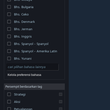
Bhs. Bulgaria
Bhs. Ceko
Bhs. Denmark
Bhs. Jerman
Bhs. Inggris
Bhs. Spanyol - Spanyol
Bhs. Spanyol - Amerika Latin
Bhs. Yunani
Kelola preferensi bahasa
Persempit berdasarkan tag
© Valve Corporation. Hak cipta dilindungi Undang-
Strategi
Undang. Semua merek dagang merupakan hak pemilik
dari negara AS dan negara lainnya.
Kebijakan Privasi
|
Legal
|
Aksesibilitas
|
Perjanjian Pelanggan Steam
Aksi
|
Pengembalian Dana
|
Cookie
Petualangan