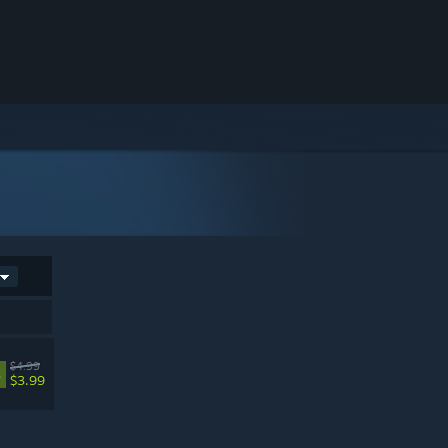
$4.99
%
$3.99