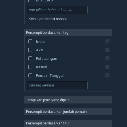
Bhs. Denmark
Bhs. Jerman
Kelola preferensi bahasa
Bhs. Inggris
Persempit berdasarkan tag
Bhs. Spanyol - Spanyol
Indie
Bhs. Spanyol - Amerika Latin
Aksi
Bhs. Yunani
Petualangan
Kasual
Pemain Tunggal
Simulasi
RPG
Tampilkan jenis yang dipilih
Strategi
2D
Persempit berdasarkan jumlah pemain
Akses Dini
Persempit berdasarkan fitur
3D