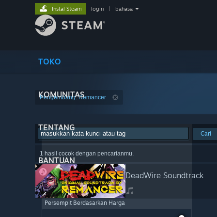
Instal Steam
login
|
bahasa
TOKO
KOMUNITAS
Pengembang: Remancer
TENTANG
Cari
1 hasil cocok dengan pencarianmu.
BANTUAN
DeadWire Soundtrack
Persempit Berdasarkan Harga