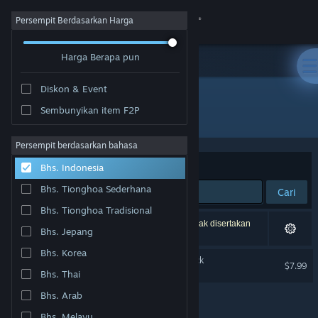
Login
Persempit Berdasarkan Harga
Harga Berapa pun
Toko
Diskon & Event
Komunitas
Sembunyikan item F2P
Pengembang: Rapturous Studio
Tentang
Persempit berdasarkan bahasa
Berdasarkan
Relevansi
Bhs. Indonesia
Bantuan
Bhs. Tionghoa Sederhana
Cari
Bhs. Tionghoa Tradisional
Ubah bahasa
1 hasil cocok dengan pencarianmu. 2 produk tidak disertakan
Bhs. Jepang
berdasarkan preferensimu.
Dapatkan Aplikasi Seluler Steam
Bhs. Korea
Beloved Rapture Soundtrack
$7.99
Bhs. Thai
Lihat situs web desktop
Bhs. Arab
Bhs. Melayu