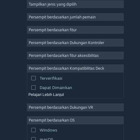
Tampilkan jenis yang dipilih
MMO
Indie
Persempit berdasarkan jumlah pemain
Akses Dini
Persempit berdasarkan fitur
Kasual
Persempit berdasarkan Dukungan Kontroler
Simulasi
Balapan
Persempit berdasarkan fitur aksesibilitas
Olahraga
Persempit berdasarkan Kompatibilitas Deck
Produksi Video
Terverifikasi
Pengeditan Foto
Dapat Dimainkan
Pelajari Lebih Lanjut
Persempit berdasarkan Dukungan VR
Persempit berdasarkan OS
Windows
macOS