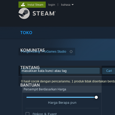
Instal Steam
login
|
bahasa
TOKO
KOMUNITAS
Pengembang: ProGames Studio
TENTANG
Cari
0 hasil cocok dengan pencarianmu. 1 produk tidak disertakan berd
BANTUAN
Persempit Berdasarkan Harga
Harga Berapa pun
Diskon & Event