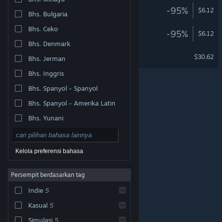
Wordle 3
-95%
$6.12
Bhs. Bulgaria
Bhs. Ceko
Wordle 2
-95%
$6.12
Bhs. Denmark
Wordle 5
$30.62
Bhs. Jerman
Bhs. Inggris
Bhs. Spanyol - Spanyol
Bhs. Spanyol - Amerika Latin
Bhs. Yunani
Kelola preferensi bahasa
Persempit berdasarkan tag
© Valve Corporation. Hak cipta dilindungi Undang-
Indie
5
Undang. Semua merek dagang merupakan hak pemilik
dari negara AS dan negara lainnya.
Kebijakan Privasi
|
Legal
|
Aksesibilitas
|
Perjanjian Pelanggan Steam
Kasual
5
|
Pengembalian Dana
|
Cookie
Simulasi
5