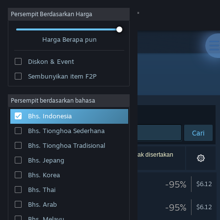
Login
Persempit Berdasarkan Harga
Harga Berapa pun
Toko
Diskon & Event
Komunitas
Sembunyikan item F2P
Pengembang: PreoNus Games
Tentang
Persempit berdasarkan bahasa
Berdasarkan
Relevansi
Bhs. Indonesia
Bantuan
Bhs. Tionghoa Sederhana
Cari
Bhs. Tionghoa Tradisional
Ubah bahasa
5 hasil cocok dengan pencarianmu. 5 produk tidak disertakan
Bhs. Jepang
berdasarkan preferensimu.
Dapatkan Aplikasi Seluler Steam
Bhs. Korea
Wordle
-95%
$6.12
Bhs. Thai
Lihat situs web desktop
Wordle 4
Bhs. Arab
-95%
$6.12
Bhs. Melayu