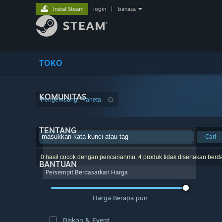
Instal Steam
login
|
bahasa
TOKO
KOMUNITAS
Pengembang: Planeta
TENTANG
Cari
0 hasil cocok dengan pencarianmu. 4 produk tidak disertakan berd
BANTUAN
Persempit Berdasarkan Harga
Harga Berapa pun
Diskon & Event