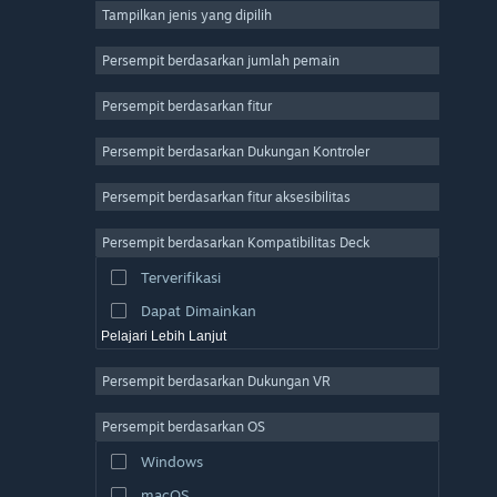
Tampilkan jenis yang dipilih
MMO
Indie
Persempit berdasarkan jumlah pemain
Akses Dini
Persempit berdasarkan fitur
Kasual
Persempit berdasarkan Dukungan Kontroler
Simulasi
Balapan
Persempit berdasarkan fitur aksesibilitas
Olahraga
Persempit berdasarkan Kompatibilitas Deck
Produksi Video
Terverifikasi
Pengeditan Foto
Dapat Dimainkan
Pelajari Lebih Lanjut
Persempit berdasarkan Dukungan VR
Persempit berdasarkan OS
Windows
macOS