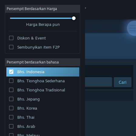
Login
Persempit Berdasarkan Harga
Harga Berapa pun
Toko
Diskon & Event
Komunitas
Sembunyikan item F2P
Pengembang: PQubeGames
Tentang
Persempit berdasarkan bahasa
Berdasarkan
Relevansi
Bhs. Indonesia
Bantuan
Bhs. Tionghoa Sederhana
Cari
Bhs. Tionghoa Tradisional
Ubah bahasa
0 hasil cocok dengan pencarianmu.
Bhs. Jepang
Dapatkan Aplikasi Seluler Steam
Bhs. Korea
Bhs. Thai
Lihat situs web desktop
Bhs. Arab
Bhs. Melayu