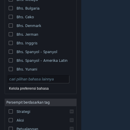
Bhs. Bulgaria
Bhs. Ceko
Bhs. Denmark
Bhs. Jerman
Bhs. Inggris
Bhs. Spanyol - Spanyol
Bhs. Spanyol - Amerika Latin
Bhs. Yunani
Kelola preferensi bahasa
Persempit berdasarkan tag
© Valve Corporation. Hak cipta dilindungi Undang-
Strategi
Undang. Semua merek dagang merupakan hak pemilik
dari negara AS dan negara lainnya.
Kebijakan Privasi
|
Legal
|
Aksesibilitas
|
Perjanjian Pelanggan Steam
Aksi
|
Pengembalian Dana
|
Cookie
Petualangan