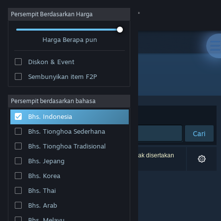
Login
Persempit Berdasarkan Harga
Harga Berapa pun
Toko
Diskon & Event
Komunitas
Sembunyikan item F2P
Pengembang: Outerlight Ltd.
Tentang
Persempit berdasarkan bahasa
Berdasarkan
Relevansi
Bhs. Indonesia
Bantuan
Bhs. Tionghoa Sederhana
Cari
Bhs. Tionghoa Tradisional
Ubah bahasa
0 hasil cocok dengan pencarianmu. 3 produk tidak disertakan
Bhs. Jepang
berdasarkan preferensimu.
Dapatkan Aplikasi Seluler Steam
Bhs. Korea
Bhs. Thai
Lihat situs web desktop
Bhs. Arab
Bhs. Melayu