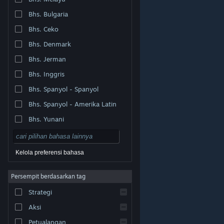
Bhs. Bulgaria
Bhs. Ceko
Bhs. Denmark
Bhs. Jerman
Bhs. Inggris
Bhs. Spanyol - Spanyol
Bhs. Spanyol - Amerika Latin
Bhs. Yunani
Kelola preferensi bahasa
Persempit berdasarkan tag
© Valve Corporation. Hak cipta dilindungi Undang-
Strategi
Undang. Semua merek dagang merupakan hak pemilik
dari negara AS dan negara lainnya.
Kebijakan Privasi
|
Legal
|
Aksesibilitas
|
Perjanjian Pelanggan Steam
Aksi
|
Pengembalian Dana
|
Cookie
Petualangan