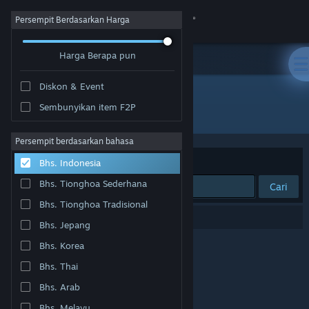
Login
Persempit Berdasarkan Harga
Harga Berapa pun
Toko
Diskon & Event
Komunitas
Sembunyikan item F2P
Pengembang: Omnitron Studios
Tentang
Persempit berdasarkan bahasa
Berdasarkan
Relevansi
Bhs. Indonesia
Bantuan
Bhs. Tionghoa Sederhana
Cari
Bhs. Tionghoa Tradisional
Ubah bahasa
0 hasil cocok dengan pencarianmu.
Bhs. Jepang
Dapatkan Aplikasi Seluler Steam
Bhs. Korea
Bhs. Thai
Lihat situs web desktop
Bhs. Arab
Bhs. Melayu