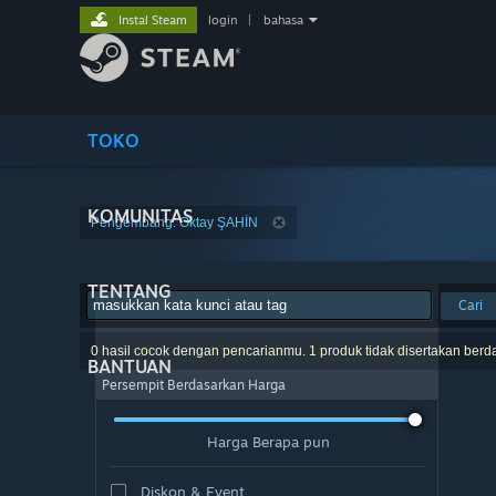
Instal Steam
login
|
bahasa
TOKO
KOMUNITAS
Pengembang: Oktay ŞAHİN
TENTANG
Cari
0 hasil cocok dengan pencarianmu. 1 produk tidak disertakan berd
BANTUAN
Persempit Berdasarkan Harga
Harga Berapa pun
Diskon & Event