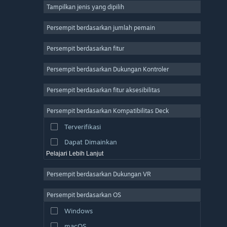
Tampilkan jenis yang dipilih
MMO
Indie
Persempit berdasarkan jumlah pemain
Akses Dini
Persempit berdasarkan fitur
Kasual
Persempit berdasarkan Dukungan Kontroler
Simulasi
Balapan
Persempit berdasarkan fitur aksesibilitas
Olahraga
Persempit berdasarkan Kompatibilitas Deck
Produksi Video
Terverifikasi
Pengeditan Foto
Dapat Dimainkan
Pelajari Lebih Lanjut
Persempit berdasarkan Dukungan VR
Persempit berdasarkan OS
Windows
macOS