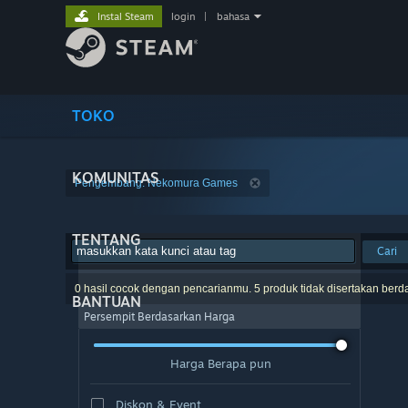
Instal Steam
login
|
bahasa
TOKO
KOMUNITAS
Pengembang: Nekomura Games
TENTANG
Cari
0 hasil cocok dengan pencarianmu. 5 produk tidak disertakan berd
BANTUAN
Persempit Berdasarkan Harga
Harga Berapa pun
Diskon & Event