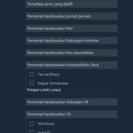
Tampilkan jenis yang dipilih
MMO
Indie
Persempit berdasarkan jumlah pemain
Akses Dini
Persempit berdasarkan fitur
Kasual
Persempit berdasarkan Dukungan Kontroler
Simulasi
Balapan
Persempit berdasarkan fitur aksesibilitas
Olahraga
Persempit berdasarkan Kompatibilitas Deck
Produksi Video
Terverifikasi
Pengeditan Foto
Dapat Dimainkan
Pelajari Lebih Lanjut
Persempit berdasarkan Dukungan VR
Persempit berdasarkan OS
Windows
macOS