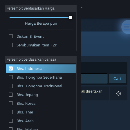
Login
Persempit Berdasarkan Harga
Harga Berapa pun
Toko
Diskon & Event
Komunitas
Sembunyikan item F2P
Pengembang: Natsumi
Tentang
Persempit berdasarkan bahasa
Berdasarkan
Relevansi
Bhs. Indonesia
Bantuan
Bhs. Tionghoa Sederhana
Cari
Bhs. Tionghoa Tradisional
Ubah bahasa
0 hasil cocok dengan pencarianmu. 1 produk tidak disertakan
Bhs. Jepang
berdasarkan preferensimu.
Dapatkan Aplikasi Seluler Steam
Bhs. Korea
Bhs. Thai
Lihat situs web desktop
Bhs. Arab
Bhs. Melayu