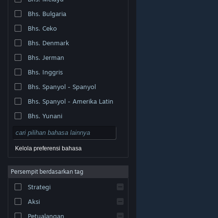
Bhs. Bulgaria
Bhs. Ceko
Bhs. Denmark
Bhs. Jerman
Bhs. Inggris
Bhs. Spanyol - Spanyol
Bhs. Spanyol - Amerika Latin
Bhs. Yunani
Kelola preferensi bahasa
Persempit berdasarkan tag
© Valve Corporation. Hak cipta dilindungi Undang-
Strategi
Undang. Semua merek dagang merupakan hak pemilik
dari negara AS dan negara lainnya.
Kebijakan Privasi
|
Legal
|
Aksesibilitas
|
Perjanjian Pelanggan Steam
Aksi
|
Pengembalian Dana
|
Cookie
Petualangan