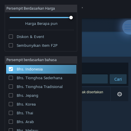
Login
Persempit Berdasarkan Harga
Harga Berapa pun
Toko
Diskon & Event
Komunitas
Sembunyikan item F2P
Pengembang: NIRVANA
Tentang
Persempit berdasarkan bahasa
Berdasarkan
Relevansi
Bhs. Indonesia
Bantuan
Bhs. Tionghoa Sederhana
Cari
Bhs. Tionghoa Tradisional
Ubah bahasa
0 hasil cocok dengan pencarianmu. 1 produk tidak disertakan
Bhs. Jepang
berdasarkan preferensimu.
Dapatkan Aplikasi Seluler Steam
Bhs. Korea
Bhs. Thai
Lihat situs web desktop
Bhs. Arab
Bhs. Melayu