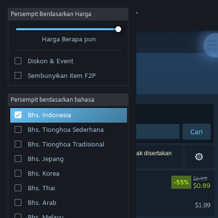
Login
Persempit Berdasarkan Harga
Harga Berapa pun
Toko
Diskon & Event
Komunitas
Sembunyikan item F2P
Pengembang: Milanesa Studio
Tentang
Persempit berdasarkan bahasa
Berdasarkan
Relevansi
Bhs. Indonesia
Bantuan
Bhs. Tionghoa Sederhana
Cari
Bhs. Tionghoa Tradisional
Ubah bahasa
2 hasil cocok dengan pencarianmu. 7 produk tidak disertakan
Bhs. Jepang
berdasarkan preferensimu.
Dapatkan Aplikasi Seluler Steam
Bhs. Korea
Dead World Soundtrack
$1.99
-55%
$0.89
Bhs. Thai
Lihat situs web desktop
Milaneseria Soundtrack
Bhs. Arab
$1.99
Bhs. Melayu