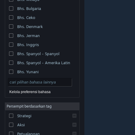
Bhs. Bulgaria
Bhs. Ceko
Bhs. Denmark
Bhs. Jerman
Bhs. Inggris
Bhs. Spanyol - Spanyol
Bhs. Spanyol - Amerika Latin
Bhs. Yunani
Kelola preferensi bahasa
Persempit berdasarkan tag
© Valve Corporation. Hak cipta dilindungi Undang-
Strategi
Undang. Semua merek dagang merupakan hak pemilik
dari negara AS dan negara lainnya.
Kebijakan Privasi
|
Legal
|
Aksesibilitas
|
Perjanjian Pelanggan Steam
Aksi
|
Pengembalian Dana
|
Cookie
Petualangan