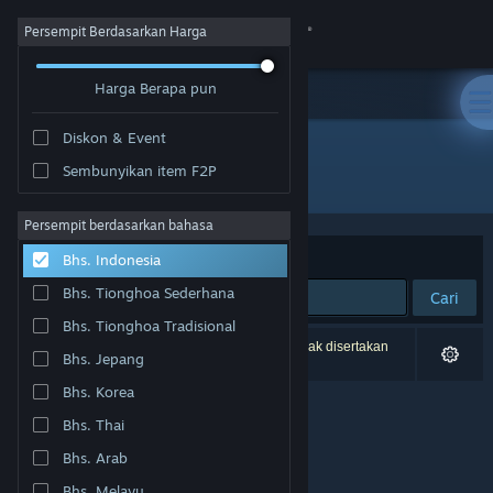
Login
Persempit Berdasarkan Harga
Harga Berapa pun
Toko
Diskon & Event
Komunitas
Sembunyikan item F2P
Pengembang: Miksapix Interactive
Tentang
Persempit berdasarkan bahasa
Berdasarkan
Relevansi
Bhs. Indonesia
Bantuan
Bhs. Tionghoa Sederhana
Cari
Bhs. Tionghoa Tradisional
Ubah bahasa
0 hasil cocok dengan pencarianmu. 2 produk tidak disertakan
Bhs. Jepang
berdasarkan preferensimu.
Dapatkan Aplikasi Seluler Steam
Bhs. Korea
Bhs. Thai
Lihat situs web desktop
Bhs. Arab
Bhs. Melayu