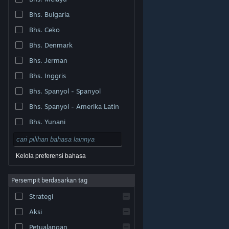
Bhs. Bulgaria
Bhs. Ceko
Bhs. Denmark
Bhs. Jerman
Bhs. Inggris
Bhs. Spanyol - Spanyol
Bhs. Spanyol - Amerika Latin
Bhs. Yunani
Kelola preferensi bahasa
Persempit berdasarkan tag
© Valve Corporation. Hak cipta dilindungi Undang-
Strategi
Undang. Semua merek dagang merupakan hak pemilik
dari negara AS dan negara lainnya.
Kebijakan Privasi
|
Legal
|
Aksesibilitas
|
Perjanjian Pelanggan Steam
Aksi
|
Pengembalian Dana
|
Cookie
Petualangan