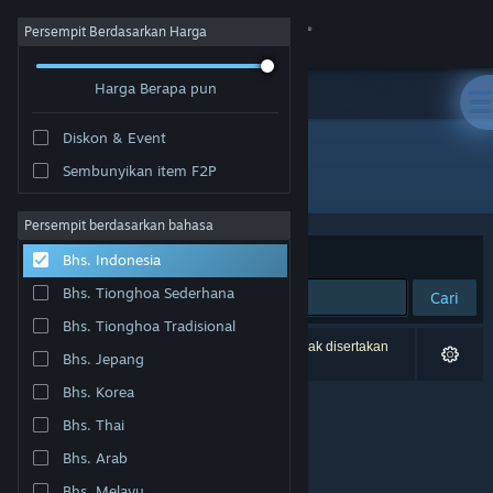
Login
Persempit Berdasarkan Harga
Harga Berapa pun
Toko
Diskon & Event
Komunitas
Sembunyikan item F2P
Pengembang: Memes Games
Tentang
Persempit berdasarkan bahasa
Berdasarkan
Relevansi
Bhs. Indonesia
Bantuan
Bhs. Tionghoa Sederhana
Cari
Bhs. Tionghoa Tradisional
Ubah bahasa
0 hasil cocok dengan pencarianmu. 2 produk tidak disertakan
Bhs. Jepang
berdasarkan preferensimu.
Dapatkan Aplikasi Seluler Steam
Bhs. Korea
Bhs. Thai
Lihat situs web desktop
Bhs. Arab
Bhs. Melayu