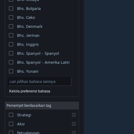
Bhs. Bulgaria
Bhs. Ceko
Bhs. Denmark
Bhs. Jerman
Bhs. Inggris
Bhs. Spanyol - Spanyol
Bhs. Spanyol - Amerika Latin
Bhs. Yunani
Kelola preferensi bahasa
Persempit berdasarkan tag
© Valve Corporation. Hak cipta dilindungi Undang-
Strategi
Undang. Semua merek dagang merupakan hak pemilik
dari negara AS dan negara lainnya.
Kebijakan Privasi
|
Legal
|
Aksesibilitas
|
Perjanjian Pelanggan Steam
Aksi
|
Pengembalian Dana
|
Cookie
Petualangan