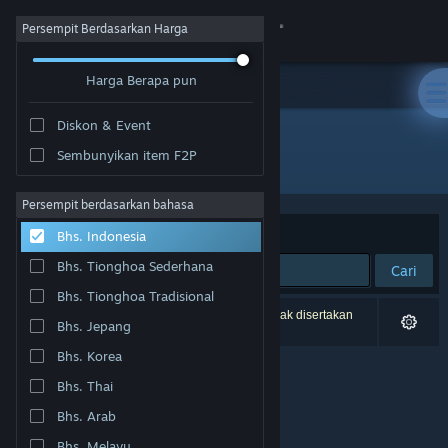
Login
Persempit Berdasarkan Harga
Harga Berapa pun
Toko
Diskon & Event
Komunitas
Sembunyikan item F2P
Pengembang: Medieval Pig Studio
Tentang
Persempit berdasarkan bahasa
Berdasarkan
Relevansi
Bhs. Indonesia
Bantuan
Bhs. Tionghoa Sederhana
Cari
Bhs. Tionghoa Tradisional
Ubah bahasa
0 hasil cocok dengan pencarianmu. 2 produk tidak disertakan
Bhs. Jepang
berdasarkan preferensimu.
Dapatkan Aplikasi Seluler Steam
Bhs. Korea
Bhs. Thai
Lihat situs web desktop
Bhs. Arab
Bhs. Melayu