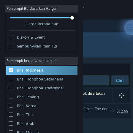
Login
Persempit Berdasarkan Harga
Harga Berapa pun
Toko
Diskon & Event
Komunitas
Sembunyikan item F2P
Pengembang: Luna's Tail Creative LLC
Tentang
Persempit berdasarkan bahasa
Berdasarkan
Relevansi
Bhs. Indonesia
Bantuan
Bhs. Tionghoa Sederhana
Cari
Bhs. Tionghoa Tradisional
Ubah bahasa
1 hasil cocok dengan pencarianmu. 1 produk tidak disertakan
Bhs. Jepang
berdasarkan preferensimu.
Dapatkan Aplikasi Seluler Steam
Bhs. Korea
Luna & Monsters Tower Defense -The deprived magical kingdom-
$12.99
Bhs. Thai
Lihat situs web desktop
Bhs. Arab
Bhs. Melayu