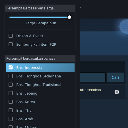
Login
Persempit Berdasarkan Harga
Harga Berapa pun
Toko
Diskon & Event
Komunitas
Sembunyikan item F2P
Pengembang: Lesta Studio
Tentang
Persempit berdasarkan bahasa
Berdasarkan
Relevansi
Bhs. Indonesia
Bantuan
Bhs. Tionghoa Sederhana
Cari
Bhs. Tionghoa Tradisional
Ubah bahasa
0 hasil cocok dengan pencarianmu. 7 produk tidak disertakan
Bhs. Jepang
berdasarkan preferensimu.
Dapatkan Aplikasi Seluler Steam
Bhs. Korea
Bhs. Thai
Lihat situs web desktop
Bhs. Arab
Bhs. Melayu