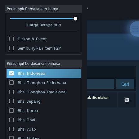
Login
Persempit Berdasarkan Harga
Harga Berapa pun
Toko
Diskon & Event
Komunitas
Sembunyikan item F2P
Pengembang: LIGA
Tentang
Persempit berdasarkan bahasa
Berdasarkan
Relevansi
Bhs. Indonesia
Bantuan
Bhs. Tionghoa Sederhana
Cari
Bhs. Tionghoa Tradisional
Ubah bahasa
0 hasil cocok dengan pencarianmu. 3 produk tidak disertakan
Bhs. Jepang
berdasarkan preferensimu.
Dapatkan Aplikasi Seluler Steam
Bhs. Korea
Bhs. Thai
Lihat situs web desktop
Bhs. Arab
Bhs. Melayu