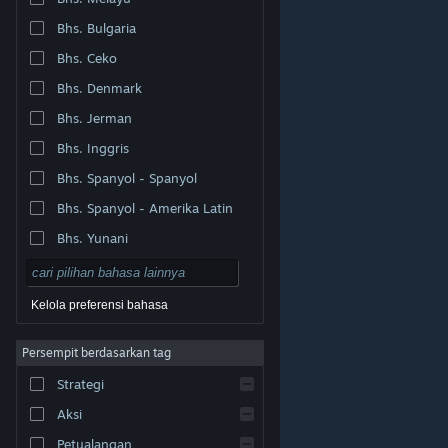
Bhs. Bulgaria
Bhs. Ceko
Bhs. Denmark
Bhs. Jerman
Bhs. Inggris
Bhs. Spanyol - Spanyol
Bhs. Spanyol - Amerika Latin
Bhs. Yunani
Kelola preferensi bahasa
Persempit berdasarkan tag
© Valve Corporation. Hak cipta dilindungi Undang-
Strategi
Undang. Semua merek dagang merupakan hak pemilik
dari negara AS dan negara lainnya.
Kebijakan Privasi
|
Legal
|
Aksesibilitas
|
Perjanjian Pelanggan Steam
Aksi
|
Pengembalian Dana
|
Cookie
Petualangan