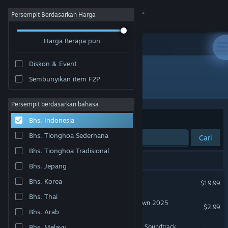
Login
Persempit Berdasarkan Harga
Harga Berapa pun
Toko
Diskon & Event
Komunitas
Sembunyikan item F2P
Pengembang: KRAKATOA STUDIOS
Tentang
Persempit berdasarkan bahasa
Berdasarkan
Relevansi
Bhs. Indonesia
Bantuan
Bhs. Tionghoa Sederhana
Cari
Bhs. Tionghoa Tradisional
Ubah bahasa
3 hasil cocok dengan pencarianmu.
Bhs. Jepang
Dapatkan Aplikasi Seluler Steam
FRACTALS OF DESTINY
Bhs. Korea
$19.99
Bhs. Thai
Lihat situs web desktop
PROMIZED LAND: Outer Town 2025
$2.99
Bhs. Arab
Fractals of Destiny Original Soundtrack
Bhs. Melayu