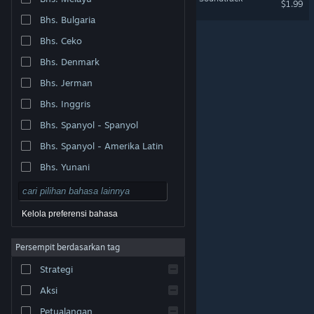
$1.99
Bhs. Bulgaria
Bhs. Ceko
Bhs. Denmark
Bhs. Jerman
Bhs. Inggris
Bhs. Spanyol - Spanyol
Bhs. Spanyol - Amerika Latin
Bhs. Yunani
Kelola preferensi bahasa
Persempit berdasarkan tag
© Valve Corporation. Hak cipta dilindungi Undang-
Strategi
Undang. Semua merek dagang merupakan hak pemilik
dari negara AS dan negara lainnya.
Kebijakan Privasi
|
Legal
|
Aksesibilitas
|
Perjanjian Pelanggan Steam
Aksi
|
Pengembalian Dana
|
Cookie
Petualangan