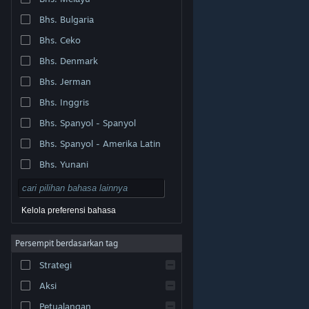
Bhs. Bulgaria
Bhs. Ceko
Bhs. Denmark
Bhs. Jerman
Bhs. Inggris
Bhs. Spanyol - Spanyol
Bhs. Spanyol - Amerika Latin
Bhs. Yunani
Kelola preferensi bahasa
Persempit berdasarkan tag
© Valve Corporation. Hak cipta dilindungi Undang-
Strategi
Undang. Semua merek dagang merupakan hak pemilik
dari negara AS dan negara lainnya.
Kebijakan Privasi
|
Legal
|
Aksesibilitas
|
Perjanjian Pelanggan Steam
Aksi
|
Pengembalian Dana
|
Cookie
Petualangan