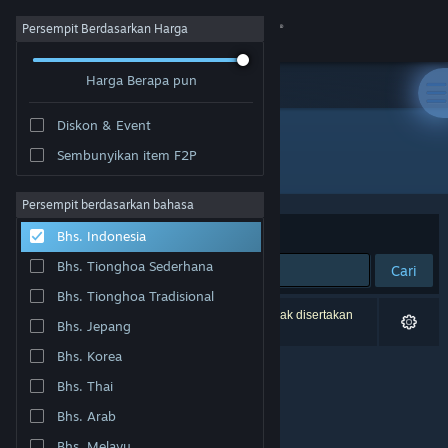
Login
Persempit Berdasarkan Harga
Harga Berapa pun
Toko
Diskon & Event
Komunitas
Sembunyikan item F2P
Pengembang: Joshua Hughes
Tentang
Persempit berdasarkan bahasa
Berdasarkan
Relevansi
Bhs. Indonesia
Bantuan
Bhs. Tionghoa Sederhana
Cari
Bhs. Tionghoa Tradisional
Ubah bahasa
0 hasil cocok dengan pencarianmu. 3 produk tidak disertakan
Bhs. Jepang
berdasarkan preferensimu.
Dapatkan Aplikasi Seluler Steam
Bhs. Korea
Bhs. Thai
Lihat situs web desktop
Bhs. Arab
Bhs. Melayu