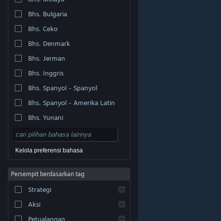
Bhs. Bulgaria
Bhs. Ceko
Bhs. Denmark
Bhs. Jerman
Bhs. Inggris
Bhs. Spanyol - Spanyol
Bhs. Spanyol - Amerika Latin
Bhs. Yunani
Kelola preferensi bahasa
Persempit berdasarkan tag
© Valve Corporation. Hak cipta dilindungi Undang-
Strategi
Undang. Semua merek dagang merupakan hak pemilik
dari negara AS dan negara lainnya.
Kebijakan Privasi
|
Legal
|
Aksesibilitas
|
Perjanjian Pelanggan Steam
Aksi
|
Pengembalian Dana
|
Cookie
Petualangan