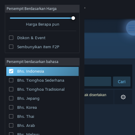
Login
Persempit Berdasarkan Harga
Harga Berapa pun
Toko
Diskon & Event
Komunitas
Sembunyikan item F2P
Pengembang: Joshua Hughes
Tentang
Persempit berdasarkan bahasa
Berdasarkan
Relevansi
Bhs. Indonesia
Bantuan
Bhs. Tionghoa Sederhana
Cari
Bhs. Tionghoa Tradisional
Ubah bahasa
0 hasil cocok dengan pencarianmu. 3 produk tidak disertakan
Bhs. Jepang
berdasarkan preferensimu.
Dapatkan Aplikasi Seluler Steam
Bhs. Korea
Bhs. Thai
Lihat situs web desktop
Bhs. Arab
Bhs. Melayu