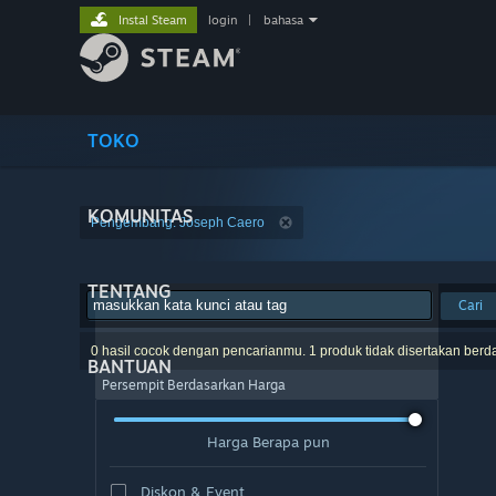
Instal Steam
login
|
bahasa
TOKO
KOMUNITAS
Pengembang: Joseph Caero
TENTANG
Cari
0 hasil cocok dengan pencarianmu. 1 produk tidak disertakan berd
BANTUAN
Persempit Berdasarkan Harga
Harga Berapa pun
Diskon & Event