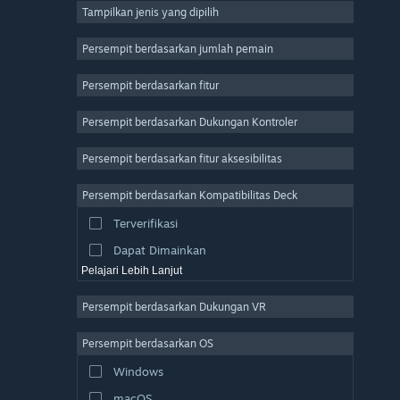
Tampilkan jenis yang dipilih
MMO
Indie
Persempit berdasarkan jumlah pemain
Akses Dini
Persempit berdasarkan fitur
Kasual
Persempit berdasarkan Dukungan Kontroler
Simulasi
Balapan
Persempit berdasarkan fitur aksesibilitas
Olahraga
Persempit berdasarkan Kompatibilitas Deck
Produksi Video
Terverifikasi
Pengeditan Foto
Dapat Dimainkan
Pelajari Lebih Lanjut
Persempit berdasarkan Dukungan VR
Persempit berdasarkan OS
Windows
macOS