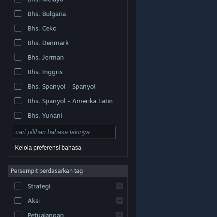
Bhs. Bulgaria
Bhs. Ceko
Bhs. Denmark
Bhs. Jerman
Bhs. Inggris
Bhs. Spanyol - Spanyol
Bhs. Spanyol - Amerika Latin
Bhs. Yunani
Kelola preferensi bahasa
Persempit berdasarkan tag
© Valve Corporation. Hak cipta dilindungi Undang-
Strategi
Undang. Semua merek dagang merupakan hak pemilik
dari negara AS dan negara lainnya.
Kebijakan Privasi
|
Legal
|
Aksesibilitas
|
Perjanjian Pelanggan Steam
Aksi
|
Pengembalian Dana
|
Cookie
Petualangan