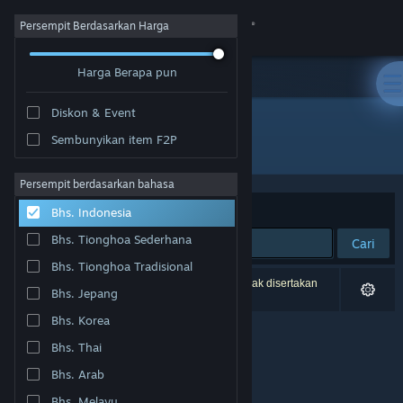
Login
Persempit Berdasarkan Harga
Harga Berapa pun
Toko
Diskon & Event
Komunitas
Sembunyikan item F2P
Pengembang: Joker Studio
Tentang
Persempit berdasarkan bahasa
Berdasarkan
Relevansi
Bhs. Indonesia
Bantuan
Bhs. Tionghoa Sederhana
Cari
Bhs. Tionghoa Tradisional
Ubah bahasa
0 hasil cocok dengan pencarianmu. 1 produk tidak disertakan
Bhs. Jepang
berdasarkan preferensimu.
Dapatkan Aplikasi Seluler Steam
Bhs. Korea
Bhs. Thai
Lihat situs web desktop
Bhs. Arab
Bhs. Melayu