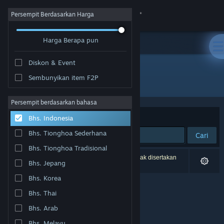
Login
Persempit Berdasarkan Harga
Harga Berapa pun
Toko
Diskon & Event
Komunitas
Sembunyikan item F2P
Pengembang: Jenya Kuzmenko
Tentang
Persempit berdasarkan bahasa
Berdasarkan
Relevansi
Bhs. Indonesia
Bantuan
Bhs. Tionghoa Sederhana
Cari
Bhs. Tionghoa Tradisional
Ubah bahasa
0 hasil cocok dengan pencarianmu. 1 produk tidak disertakan
Bhs. Jepang
berdasarkan preferensimu.
Dapatkan Aplikasi Seluler Steam
Bhs. Korea
Bhs. Thai
Lihat situs web desktop
Bhs. Arab
Bhs. Melayu