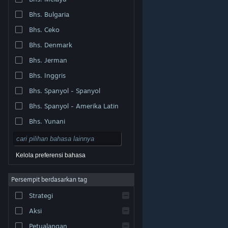
Bhs. Bulgaria
Bhs. Ceko
Bhs. Denmark
Bhs. Jerman
Bhs. Inggris
Bhs. Spanyol - Spanyol
Bhs. Spanyol - Amerika Latin
Bhs. Yunani
Kelola preferensi bahasa
Persempit berdasarkan tag
© Valve Corporation. Hak cipta dilindungi Undang-
Strategi
Undang. Semua merek dagang merupakan hak pemilik
dari negara AS dan negara lainnya.
Kebijakan Privasi
|
Legal
|
Aksesibilitas
|
Perjanjian Pelanggan Steam
Aksi
|
Pengembalian Dana
|
Cookie
Petualangan