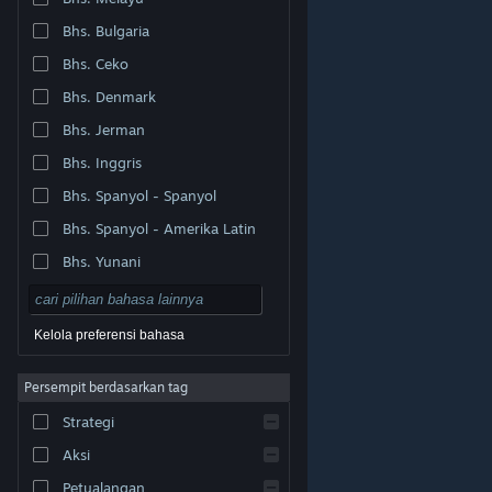
Bhs. Bulgaria
Bhs. Ceko
Bhs. Denmark
Bhs. Jerman
Bhs. Inggris
Bhs. Spanyol - Spanyol
Bhs. Spanyol - Amerika Latin
Bhs. Yunani
Kelola preferensi bahasa
Persempit berdasarkan tag
© Valve Corporation. Hak cipta dilindungi Undang-
Strategi
Undang. Semua merek dagang merupakan hak pemilik
dari negara AS dan negara lainnya.
Kebijakan Privasi
|
Legal
|
Aksesibilitas
|
Perjanjian Pelanggan Steam
Aksi
|
Pengembalian Dana
|
Cookie
Petualangan