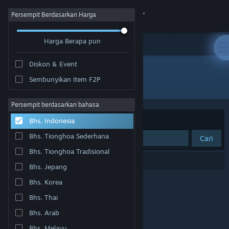
Login
Persempit Berdasarkan Harga
Harga Berapa pun
Toko
Diskon & Event
Komunitas
Sembunyikan item F2P
Pengembang: IonFX
Tentang
Persempit berdasarkan bahasa
Berdasarkan
Relevansi
Bhs. Indonesia
Bantuan
Bhs. Tionghoa Sederhana
Cari
Bhs. Tionghoa Tradisional
Ubah bahasa
0 hasil cocok dengan pencarianmu.
Bhs. Jepang
Dapatkan Aplikasi Seluler Steam
Bhs. Korea
Bhs. Thai
Lihat situs web desktop
Bhs. Arab
Bhs. Melayu