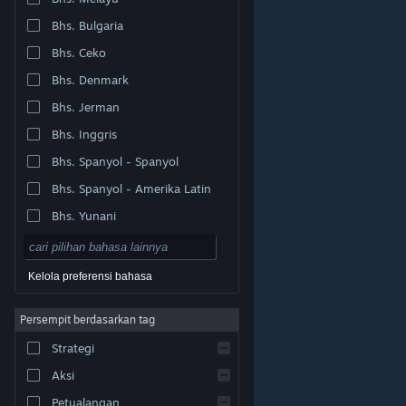
Bhs. Bulgaria
Bhs. Ceko
Bhs. Denmark
Bhs. Jerman
Bhs. Inggris
Bhs. Spanyol - Spanyol
Bhs. Spanyol - Amerika Latin
Bhs. Yunani
Kelola preferensi bahasa
Persempit berdasarkan tag
© Valve Corporation. Hak cipta dilindungi Undang-
Strategi
Undang. Semua merek dagang merupakan hak pemilik
dari negara AS dan negara lainnya.
Kebijakan Privasi
|
Legal
|
Aksesibilitas
|
Perjanjian Pelanggan Steam
Aksi
|
Pengembalian Dana
|
Cookie
Petualangan