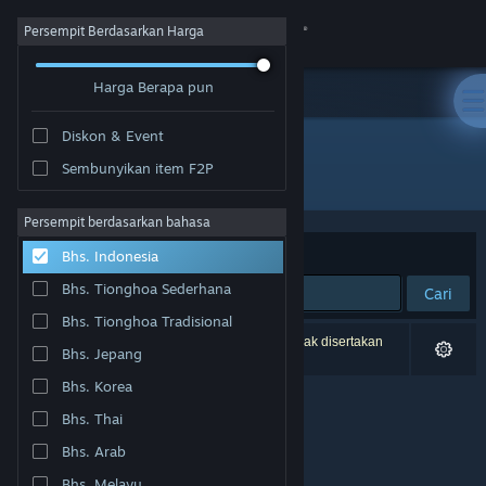
Login
Persempit Berdasarkan Harga
Harga Berapa pun
Toko
Diskon & Event
Komunitas
Sembunyikan item F2P
Pengembang: Hauskaz
Tentang
Persempit berdasarkan bahasa
Berdasarkan
Relevansi
Bhs. Indonesia
Bantuan
Bhs. Tionghoa Sederhana
Cari
Bhs. Tionghoa Tradisional
Ubah bahasa
0 hasil cocok dengan pencarianmu. 1 produk tidak disertakan
Bhs. Jepang
berdasarkan preferensimu.
Dapatkan Aplikasi Seluler Steam
Bhs. Korea
Bhs. Thai
Lihat situs web desktop
Bhs. Arab
Bhs. Melayu