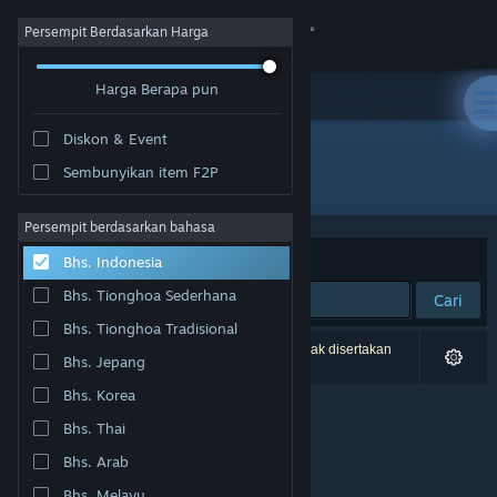
Login
Persempit Berdasarkan Harga
Harga Berapa pun
Toko
Diskon & Event
Komunitas
Sembunyikan item F2P
Pengembang: Gereon Bartel
Tentang
Persempit berdasarkan bahasa
Berdasarkan
Relevansi
Bhs. Indonesia
Bantuan
Bhs. Tionghoa Sederhana
Cari
Bhs. Tionghoa Tradisional
Ubah bahasa
0 hasil cocok dengan pencarianmu. 1 produk tidak disertakan
Bhs. Jepang
berdasarkan preferensimu.
Dapatkan Aplikasi Seluler Steam
Bhs. Korea
Bhs. Thai
Lihat situs web desktop
Bhs. Arab
Bhs. Melayu