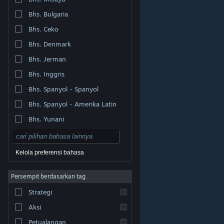
Bhs. Bulgaria
Bhs. Ceko
Bhs. Denmark
Bhs. Jerman
Bhs. Inggris
Bhs. Spanyol - Spanyol
Bhs. Spanyol - Amerika Latin
Bhs. Yunani
Kelola preferensi bahasa
Persempit berdasarkan tag
© Valve Corporation. Hak cipta dilindungi Undang-
Strategi
Undang. Semua merek dagang merupakan hak pemilik
dari negara AS dan negara lainnya.
Kebijakan Privasi
|
Legal
|
Aksesibilitas
|
Perjanjian Pelanggan Steam
Aksi
|
Pengembalian Dana
|
Cookie
Petualangan