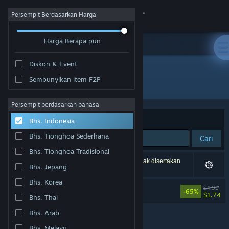
Login
Persempit Berdasarkan Harga
Harga Berapa pun
Toko
Diskon & Event
Komunitas
Sembunyikan item F2P
Pengembang: Fullbright
Tentang
Persempit berdasarkan bahasa
Berdasarkan
Relevansi
Bhs. Indonesia
Bantuan
Bhs. Tionghoa Sederhana
Cari
Bhs. Tionghoa Tradisional
Ubah bahasa
1 hasil cocok dengan pencarianmu. 4 produk tidak disertakan
Bhs. Jepang
berdasarkan preferensimu.
Dapatkan Aplikasi Seluler Steam
Bhs. Korea
Gone Home Soundtrack
$4.99
-65%
$1.74
Bhs. Thai
Lihat situs web desktop
Bhs. Arab
Bhs. Melayu