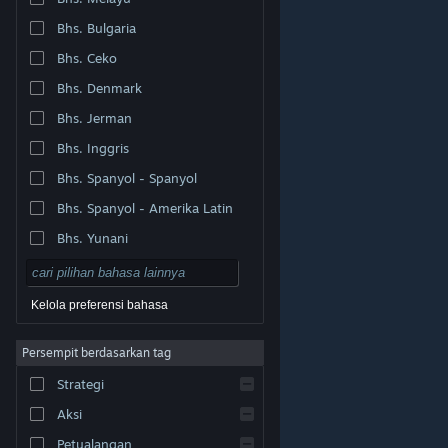
Bhs. Bulgaria
Bhs. Ceko
Bhs. Denmark
Bhs. Jerman
Bhs. Inggris
Bhs. Spanyol - Spanyol
Bhs. Spanyol - Amerika Latin
Bhs. Yunani
Kelola preferensi bahasa
Persempit berdasarkan tag
© Valve Corporation. Hak cipta dilindungi Undang-
Strategi
Undang. Semua merek dagang merupakan hak pemilik
dari negara AS dan negara lainnya.
Kebijakan Privasi
|
Legal
|
Aksesibilitas
|
Perjanjian Pelanggan Steam
Aksi
|
Pengembalian Dana
|
Cookie
Petualangan