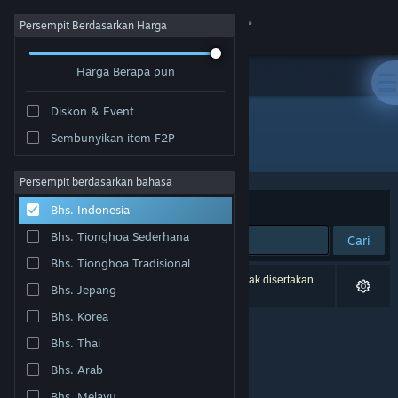
Login
Persempit Berdasarkan Harga
Harga Berapa pun
Toko
Diskon & Event
Komunitas
Sembunyikan item F2P
Pengembang: FujiCubeSoft
Tentang
Persempit berdasarkan bahasa
Berdasarkan
Relevansi
Bhs. Indonesia
Bantuan
Bhs. Tionghoa Sederhana
Cari
Bhs. Tionghoa Tradisional
Ubah bahasa
0 hasil cocok dengan pencarianmu. 1 produk tidak disertakan
Bhs. Jepang
berdasarkan preferensimu.
Dapatkan Aplikasi Seluler Steam
Bhs. Korea
Bhs. Thai
Lihat situs web desktop
Bhs. Arab
Bhs. Melayu