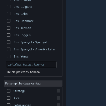
Bhs. Bulgaria
Bhs. Ceko
Bhs. Denmark
Bhs. Jerman
Bhs. Inggris
Bhs. Spanyol - Spanyol
Bhs. Spanyol - Amerika Latin
Bhs. Yunani
Kelola preferensi bahasa
Persempit berdasarkan tag
© Valve Corporation. Hak cipta dilindungi Undang-
Strategi
Undang. Semua merek dagang merupakan hak pemilik
dari negara AS dan negara lainnya.
Kebijakan Privasi
|
Legal
|
Aksesibilitas
|
Perjanjian Pelanggan Steam
Aksi
|
Pengembalian Dana
|
Cookie
Petualangan