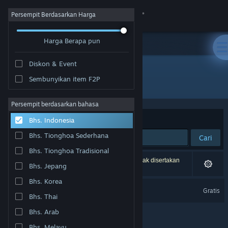
Login
Persempit Berdasarkan Harga
Harga Berapa pun
Toko
Diskon & Event
Komunitas
Sembunyikan item F2P
Pengembang: Freakinware Studios
Tentang
Persempit berdasarkan bahasa
Berdasarkan
Relevansi
Bhs. Indonesia
Bantuan
Bhs. Tionghoa Sederhana
Cari
Bhs. Tionghoa Tradisional
Ubah bahasa
1 hasil cocok dengan pencarianmu. 2 produk tidak disertakan
Bhs. Jepang
berdasarkan preferensimu.
Dapatkan Aplikasi Seluler Steam
Bhs. Korea
Mitos.is: The Game
Gratis
Bhs. Thai
Lihat situs web desktop
Bhs. Arab
Bhs. Melayu