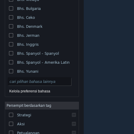
Bhs. Bulgaria
Bhs. Ceko
Bhs. Denmark
Bhs. Jerman
Bhs. Inggris
Bhs. Spanyol - Spanyol
Bhs. Spanyol - Amerika Latin
Bhs. Yunani
Kelola preferensi bahasa
Persempit berdasarkan tag
© Valve Corporation. Hak cipta dilindungi Undang-
Strategi
Undang. Semua merek dagang merupakan hak pemilik
dari negara AS dan negara lainnya.
Kebijakan Privasi
|
Legal
|
Aksesibilitas
|
Perjanjian Pelanggan Steam
Aksi
|
Pengembalian Dana
|
Cookie
Petualangan