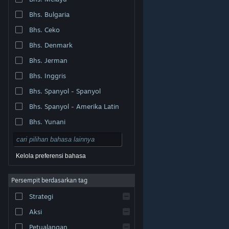
Bhs. Bulgaria
Bhs. Ceko
Bhs. Denmark
Bhs. Jerman
Bhs. Inggris
Bhs. Spanyol - Spanyol
Bhs. Spanyol - Amerika Latin
Bhs. Yunani
Kelola preferensi bahasa
Persempit berdasarkan tag
© Valve Corporation. Hak cipta dilindungi Undang-
Strategi
Undang. Semua merek dagang merupakan hak pemilik
dari negara AS dan negara lainnya.
Kebijakan Privasi
|
Legal
|
Aksesibilitas
|
Perjanjian Pelanggan Steam
Aksi
|
Pengembalian Dana
|
Cookie
Petualangan