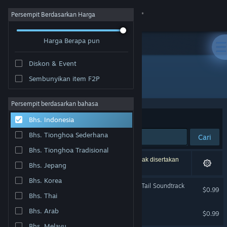
Login
Persempit Berdasarkan Harga
Harga Berapa pun
Toko
Diskon & Event
Komunitas
Sembunyikan item F2P
Pengembang: ElectroKaplosion LLC
Tentang
Persempit berdasarkan bahasa
Berdasarkan
Relevansi
Bhs. Indonesia
Bantuan
Bhs. Tionghoa Sederhana
Cari
Bhs. Tionghoa Tradisional
Ubah bahasa
2 hasil cocok dengan pencarianmu. 3 produk tidak disertakan
Bhs. Jepang
berdasarkan preferensimu.
Dapatkan Aplikasi Seluler Steam
Bhs. Korea
MareQuest: An Interactive Tail Soundtrack
$0.99
Bhs. Thai
Lihat situs web desktop
MareQuest Soundtrack
Bhs. Arab
$0.99
Bhs. Melayu