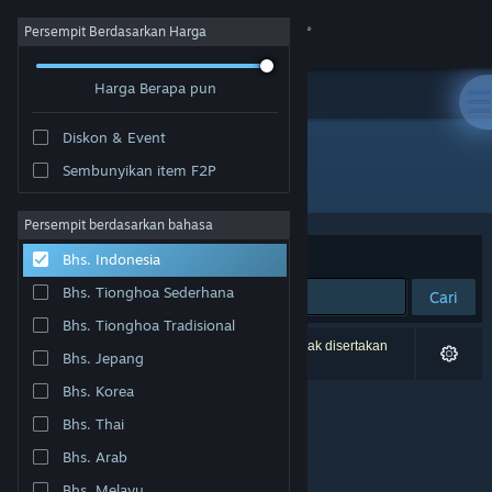
Login
Persempit Berdasarkan Harga
Harga Berapa pun
Toko
Diskon & Event
Komunitas
Sembunyikan item F2P
Pengembang: DMONG Co., Ltd.
Tentang
Persempit berdasarkan bahasa
Berdasarkan
Relevansi
Bhs. Indonesia
Bantuan
Bhs. Tionghoa Sederhana
Cari
Bhs. Tionghoa Tradisional
Ubah bahasa
0 hasil cocok dengan pencarianmu. 5 produk tidak disertakan
Bhs. Jepang
berdasarkan preferensimu.
Dapatkan Aplikasi Seluler Steam
Bhs. Korea
Bhs. Thai
Lihat situs web desktop
Bhs. Arab
Bhs. Melayu