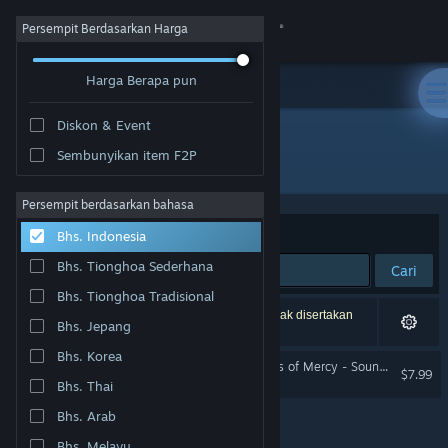
Login
Persempit Berdasarkan Harga
Harga Berapa pun
Toko
Diskon & Event
Komunitas
Sembunyikan item F2P
Pengembang: Curious Fate
Tentang
Persempit berdasarkan bahasa
Berdasarkan
Relevansi
Bhs. Indonesia
Bantuan
Bhs. Tionghoa Sederhana
Cari
Bhs. Tionghoa Tradisional
Ubah bahasa
1 hasil cocok dengan pencarianmu. 4 produk tidak disertakan
Bhs. Jepang
berdasarkan preferensimu.
Dapatkan Aplikasi Seluler Steam
Bhs. Korea
Absolute Tactics: Daughters of Mercy - Soundtrack
$7.99
Bhs. Thai
Lihat situs web desktop
Bhs. Arab
Bhs. Melayu