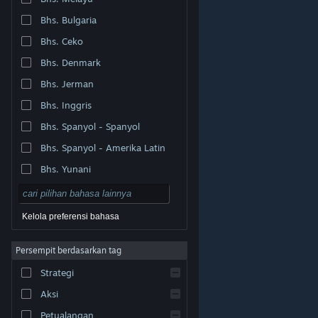
Bhs. Bulgaria
Bhs. Ceko
Bhs. Denmark
Bhs. Jerman
Bhs. Inggris
Bhs. Spanyol - Spanyol
Bhs. Spanyol - Amerika Latin
Bhs. Yunani
Kelola preferensi bahasa
Persempit berdasarkan tag
© Valve Corporation. Hak cipta dilindungi Undang-
Strategi
Undang. Semua merek dagang merupakan hak pemilik
dari negara AS dan negara lainnya.
Kebijakan Privasi
|
Legal
|
Aksesibilitas
|
Perjanjian Pelanggan Steam
Aksi
|
Pengembalian Dana
|
Cookie
Petualangan