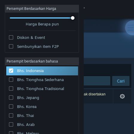
Login
Persempit Berdasarkan Harga
Harga Berapa pun
Toko
Diskon & Event
Komunitas
Sembunyikan item F2P
Pengembang: CodeBison Games
Tentang
Persempit berdasarkan bahasa
Berdasarkan
Relevansi
Bhs. Indonesia
Bantuan
Bhs. Tionghoa Sederhana
Cari
Bhs. Tionghoa Tradisional
Ubah bahasa
0 hasil cocok dengan pencarianmu. 1 produk tidak disertakan
Bhs. Jepang
berdasarkan preferensimu.
Dapatkan Aplikasi Seluler Steam
Bhs. Korea
Bhs. Thai
Lihat situs web desktop
Bhs. Arab
Bhs. Melayu