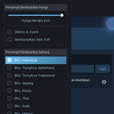
Login
Persempit Berdasarkan Harga
Harga Berapa pun
Toko
Diskon & Event
Komunitas
Sembunyikan item F2P
Pengembang: Captive Bolt Studios
Tentang
Persempit berdasarkan bahasa
Berdasarkan
Relevansi
Bhs. Indonesia
Bantuan
Bhs. Tionghoa Sederhana
Cari
Bhs. Tionghoa Tradisional
Ubah bahasa
0 hasil cocok dengan pencarianmu. 1 produk tidak disertakan
Bhs. Jepang
berdasarkan preferensimu.
Dapatkan Aplikasi Seluler Steam
Bhs. Korea
Bhs. Thai
Lihat situs web desktop
Bhs. Arab
Bhs. Melayu