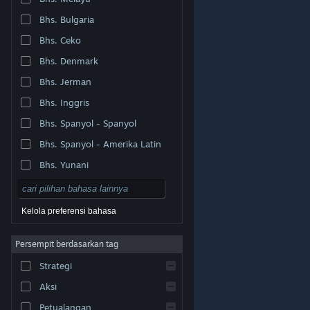
Bhs. Bulgaria
Bhs. Ceko
Bhs. Denmark
Bhs. Jerman
Bhs. Inggris
Bhs. Spanyol - Spanyol
Bhs. Spanyol - Amerika Latin
Bhs. Yunani
Kelola preferensi bahasa
Persempit berdasarkan tag
© Valve Corporation. Hak cipta dilindungi Undang-
Strategi
Undang. Semua merek dagang merupakan hak pemilik
dari negara AS dan negara lainnya.
Kebijakan Privasi
|
Legal
|
Aksesibilitas
|
Perjanjian Pelanggan Steam
Aksi
|
Pengembalian Dana
|
Cookie
Petualangan