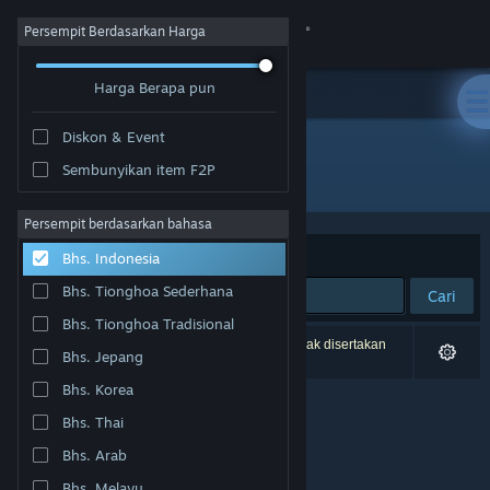
Login
Persempit Berdasarkan Harga
Harga Berapa pun
Toko
Diskon & Event
Komunitas
Sembunyikan item F2P
Pengembang: CPU Dreams
Tentang
Persempit berdasarkan bahasa
Berdasarkan
Relevansi
Bhs. Indonesia
Bantuan
Bhs. Tionghoa Sederhana
Cari
Bhs. Tionghoa Tradisional
Ubah bahasa
0 hasil cocok dengan pencarianmu. 1 produk tidak disertakan
Bhs. Jepang
berdasarkan preferensimu.
Dapatkan Aplikasi Seluler Steam
Bhs. Korea
Bhs. Thai
Lihat situs web desktop
Bhs. Arab
Bhs. Melayu