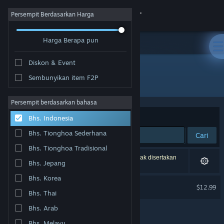
Login
Persempit Berdasarkan Harga
Harga Berapa pun
Toko
Diskon & Event
Komunitas
Sembunyikan item F2P
Pengembang: Brimstone
Tentang
Persempit berdasarkan bahasa
Berdasarkan
Relevansi
Bhs. Indonesia
Bantuan
Bhs. Tionghoa Sederhana
Cari
Bhs. Tionghoa Tradisional
Ubah bahasa
1 hasil cocok dengan pencarianmu. 4 produk tidak disertakan
Bhs. Jepang
berdasarkan preferensimu.
Dapatkan Aplikasi Seluler Steam
Bhs. Korea
Super Battle Golf
$12.99
Bhs. Thai
Lihat situs web desktop
Bhs. Arab
Bhs. Melayu