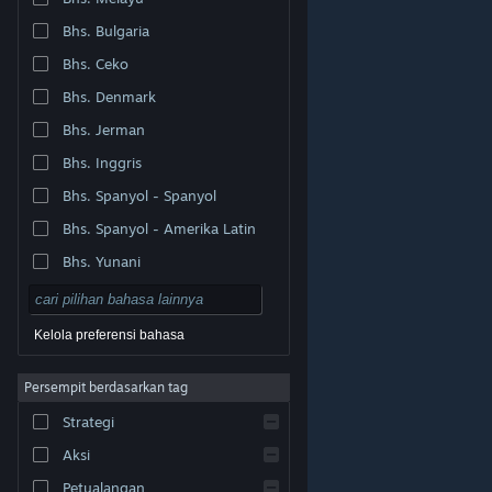
Bhs. Bulgaria
Bhs. Ceko
Bhs. Denmark
Bhs. Jerman
Bhs. Inggris
Bhs. Spanyol - Spanyol
Bhs. Spanyol - Amerika Latin
Bhs. Yunani
Kelola preferensi bahasa
Persempit berdasarkan tag
© Valve Corporation. Hak cipta dilindungi Undang-
Strategi
Undang. Semua merek dagang merupakan hak pemilik
dari negara AS dan negara lainnya.
Kebijakan Privasi
|
Legal
|
Aksesibilitas
|
Perjanjian Pelanggan Steam
Aksi
|
Pengembalian Dana
|
Cookie
Petualangan