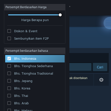
Login
Persempit Berdasarkan Harga
Harga Berapa pun
Toko
Diskon & Event
Komunitas
Sembunyikan item F2P
Pengembang: Bit Kid, Inc.
Tentang
Persempit berdasarkan bahasa
Berdasarkan
Relevansi
Bhs. Indonesia
Bantuan
Bhs. Tionghoa Sederhana
Cari
Bhs. Tionghoa Tradisional
Ubah bahasa
0 hasil cocok dengan pencarianmu. 2 produk tidak disertakan
Bhs. Jepang
berdasarkan preferensimu.
Dapatkan Aplikasi Seluler Steam
Bhs. Korea
Bhs. Thai
Lihat situs web desktop
Bhs. Arab
Bhs. Melayu