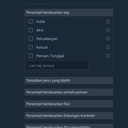
Bhs. Inggris
Persempit berdasarkan tag
Bhs. Spanyol - Spanyol
Indie
Bhs. Spanyol - Amerika Latin
Aksi
Bhs. Yunani
Petualangan
Kasual
Pemain Tunggal
Simulasi
RPG
Tampilkan jenis yang dipilih
Strategi
2D
Persempit berdasarkan jumlah pemain
Akses Dini
Persempit berdasarkan fitur
3D
Persempit berdasarkan Dukungan Kontroler
F2P
Suasana
Persempit berdasarkan fitur aksesibilitas