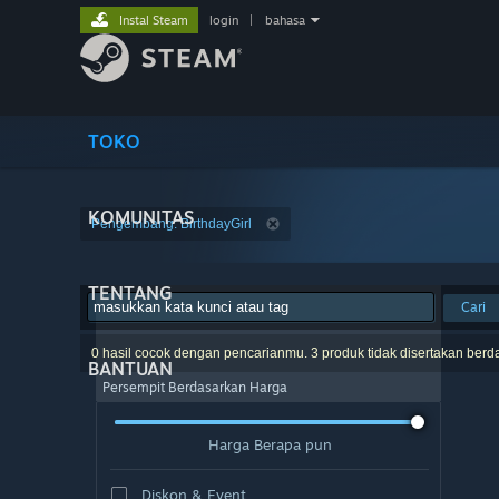
Instal Steam
login
|
bahasa
TOKO
KOMUNITAS
Pengembang: BirthdayGirl
TENTANG
Cari
0 hasil cocok dengan pencarianmu. 3 produk tidak disertakan berd
BANTUAN
Persempit Berdasarkan Harga
Harga Berapa pun
Diskon & Event