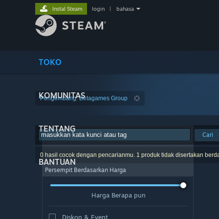
Instal Steam
login
|
bahasa
TOKO
KOMUNITAS
Pengembang: Betagames Group
TENTANG
Cari
0 hasil cocok dengan pencarianmu. 1 produk tidak disertakan berd
BANTUAN
Persempit Berdasarkan Harga
Harga Berapa pun
Diskon & Event