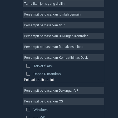
Tampilkan jenis yang dipilih
MMO
Indie
Persempit berdasarkan jumlah pemain
Akses Dini
Persempit berdasarkan fitur
Kasual
Persempit berdasarkan Dukungan Kontroler
Simulasi
Balapan
Persempit berdasarkan fitur aksesibilitas
Olahraga
Persempit berdasarkan Kompatibilitas Deck
Produksi Video
Terverifikasi
Pengeditan Foto
Dapat Dimainkan
Pelajari Lebih Lanjut
Persempit berdasarkan Dukungan VR
Persempit berdasarkan OS
Windows
macOS