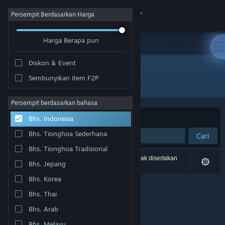
Login
Persempit Berdasarkan Harga
Harga Berapa pun
Toko
Diskon & Event
Komunitas
Sembunyikan item F2P
Pengembang: Benjamin Mathis
Tentang
Persempit berdasarkan bahasa
Berdasarkan
Relevansi
Bhs. Indonesia
Bantuan
Bhs. Tionghoa Sederhana
Cari
Bhs. Tionghoa Tradisional
Ubah bahasa
0 hasil cocok dengan pencarianmu. 1 produk tidak disertakan
Bhs. Jepang
berdasarkan preferensimu.
Dapatkan Aplikasi Seluler Steam
Bhs. Korea
Bhs. Thai
Lihat situs web desktop
Bhs. Arab
Bhs. Melayu