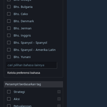
Bhs. Bulgaria
Bhs. Ceko
Bhs. Denmark
Bhs. Jerman
Bhs. Inggris
Bhs. Spanyol - Spanyol
Bhs. Spanyol - Amerika Latin
Bhs. Yunani
Kelola preferensi bahasa
Persempit berdasarkan tag
© Valve Corporation. Hak cipta dilindungi Undang-
Strategi
Undang. Semua merek dagang merupakan hak pemilik
dari negara AS dan negara lainnya.
Kebijakan Privasi
|
Legal
|
Aksesibilitas
|
Perjanjian Pelanggan Steam
Aksi
|
Pengembalian Dana
|
Cookie
Petualangan