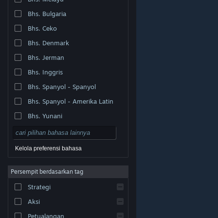
Bhs. Bulgaria
Bhs. Ceko
Bhs. Denmark
Bhs. Jerman
Bhs. Inggris
Bhs. Spanyol - Spanyol
Bhs. Spanyol - Amerika Latin
Bhs. Yunani
Kelola preferensi bahasa
Persempit berdasarkan tag
© Valve Corporation. Hak cipta dilindungi Undang-
Strategi
Undang. Semua merek dagang merupakan hak pemilik
dari negara AS dan negara lainnya.
Kebijakan Privasi
|
Legal
|
Aksesibilitas
|
Perjanjian Pelanggan Steam
Aksi
|
Pengembalian Dana
|
Cookie
Petualangan