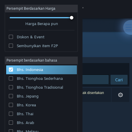
Login
Persempit Berdasarkan Harga
Harga Berapa pun
Toko
Diskon & Event
Komunitas
Sembunyikan item F2P
Pengembang: Aquila Industrial
Tentang
Persempit berdasarkan bahasa
Berdasarkan
Relevansi
Bhs. Indonesia
Bantuan
Bhs. Tionghoa Sederhana
Cari
Bhs. Tionghoa Tradisional
Ubah bahasa
0 hasil cocok dengan pencarianmu. 2 produk tidak disertakan
Bhs. Jepang
berdasarkan preferensimu.
Dapatkan Aplikasi Seluler Steam
Bhs. Korea
Bhs. Thai
Lihat situs web desktop
Bhs. Arab
Bhs. Melayu