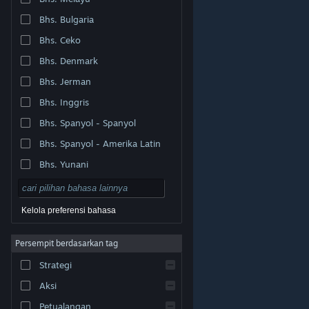
Bhs. Bulgaria
Bhs. Ceko
Bhs. Denmark
Bhs. Jerman
Bhs. Inggris
Bhs. Spanyol - Spanyol
Bhs. Spanyol - Amerika Latin
Bhs. Yunani
Kelola preferensi bahasa
Persempit berdasarkan tag
© Valve Corporation. Hak cipta dilindungi Undang-
Strategi
Undang. Semua merek dagang merupakan hak pemilik
dari negara AS dan negara lainnya.
Kebijakan Privasi
|
Legal
|
Aksesibilitas
|
Perjanjian Pelanggan Steam
Aksi
|
Pengembalian Dana
|
Cookie
Petualangan