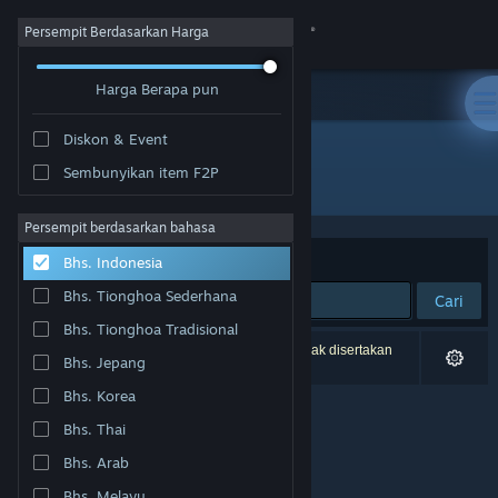
Login
Persempit Berdasarkan Harga
Harga Berapa pun
Toko
Diskon & Event
Komunitas
Sembunyikan item F2P
Pengembang: Anaconda Game Studios
Tentang
Persempit berdasarkan bahasa
Berdasarkan
Relevansi
Bhs. Indonesia
Bantuan
Bhs. Tionghoa Sederhana
Cari
Bhs. Tionghoa Tradisional
Ubah bahasa
0 hasil cocok dengan pencarianmu. 1 produk tidak disertakan
Bhs. Jepang
berdasarkan preferensimu.
Dapatkan Aplikasi Seluler Steam
Bhs. Korea
Bhs. Thai
Lihat situs web desktop
Bhs. Arab
Bhs. Melayu