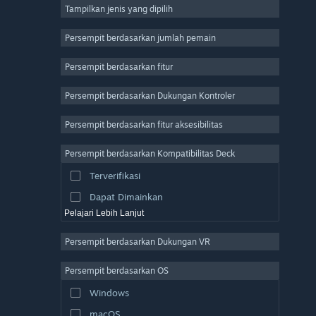
Tampilkan jenis yang dipilih
MMO
Indie
Persempit berdasarkan jumlah pemain
Akses Dini
Persempit berdasarkan fitur
Kasual
Persempit berdasarkan Dukungan Kontroler
Simulasi
Balapan
Persempit berdasarkan fitur aksesibilitas
Olahraga
Persempit berdasarkan Kompatibilitas Deck
Produksi Video
Terverifikasi
Pengeditan Foto
Dapat Dimainkan
Pelajari Lebih Lanjut
Persempit berdasarkan Dukungan VR
Persempit berdasarkan OS
Windows
macOS