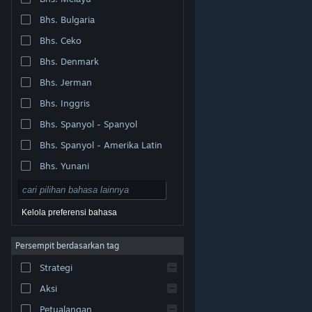
Bhs. Bulgaria
Bhs. Ceko
Bhs. Denmark
Bhs. Jerman
Bhs. Inggris
Bhs. Spanyol - Spanyol
Bhs. Spanyol - Amerika Latin
Bhs. Yunani
Kelola preferensi bahasa
Persempit berdasarkan tag
© Valve Corporation. Hak cipta dilindungi Undang-
Strategi
Undang. Semua merek dagang merupakan hak pemilik
dari negara AS dan negara lainnya.
Kebijakan Privasi
|
Legal
|
Aksesibilitas
|
Perjanjian Pelanggan Steam
Aksi
|
Pengembalian Dana
|
Cookie
Petualangan