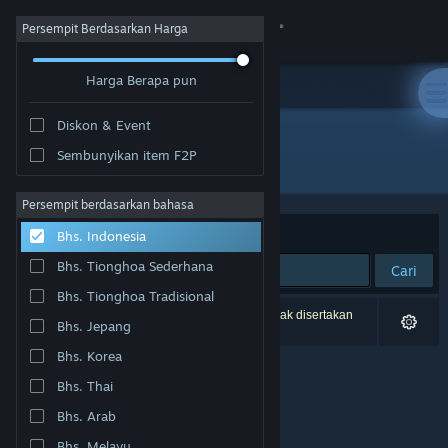
Login
Persempit Berdasarkan Harga
Harga Berapa pun
Toko
Diskon & Event
Komunitas
Sembunyikan item F2P
Pengembang: Aliya Abdullayeva
Tentang
Persempit berdasarkan bahasa
Berdasarkan
Relevansi
Bhs. Indonesia
Bantuan
Bhs. Tionghoa Sederhana
Cari
Bhs. Tionghoa Tradisional
Ubah bahasa
0 hasil cocok dengan pencarianmu. 1 produk tidak disertakan
Bhs. Jepang
berdasarkan preferensimu.
Dapatkan Aplikasi Seluler Steam
Bhs. Korea
Bhs. Thai
Lihat situs web desktop
Bhs. Arab
Bhs. Melayu