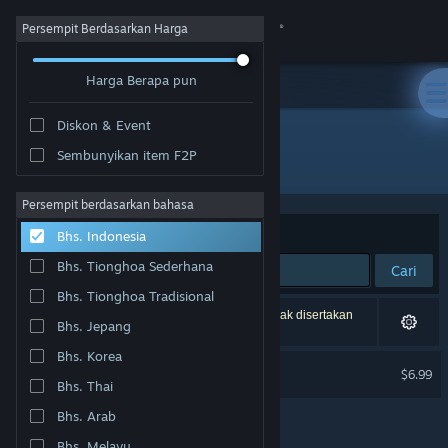
Login
Persempit Berdasarkan Harga
Harga Berapa pun
Toko
Diskon & Event
Komunitas
Sembunyikan item F2P
Pengembang: Ahr Ech
Tentang
Persempit berdasarkan bahasa
Berdasarkan
Relevansi
Bhs. Indonesia
Bantuan
Bhs. Tionghoa Sederhana
Cari
Bhs. Tionghoa Tradisional
Ubah bahasa
1 hasil cocok dengan pencarianmu. 2 produk tidak disertakan
Bhs. Jepang
berdasarkan preferensimu.
Dapatkan Aplikasi Seluler Steam
Bhs. Korea
Pepper Grinder Soundtrack
$6.99
Bhs. Thai
Lihat situs web desktop
Bhs. Arab
Bhs. Melayu