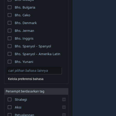
Bhs. Bulgaria
Bhs. Ceko
Bhs. Denmark
Bhs. Jerman
Bhs. Inggris
Bhs. Spanyol - Spanyol
Bhs. Spanyol - Amerika Latin
Bhs. Yunani
Kelola preferensi bahasa
Persempit berdasarkan tag
© Valve Corporation. Hak cipta dilindungi Undang-
Strategi
Undang. Semua merek dagang merupakan hak pemilik
dari negara AS dan negara lainnya.
Kebijakan Privasi
|
Legal
|
Aksesibilitas
|
Perjanjian Pelanggan Steam
Aksi
|
Pengembalian Dana
|
Cookie
Petualangan